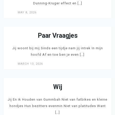
Dunning-Kruger effect en […]
MAY 8, 2026
LEES
Paar Vraagjes
Jij woont bij mij Sinds een tijdje nam jij intrek In mijn
hoofd Af en toe ben je even […]
MARCH 13, 2026
LEES
Wij
Jij En ik Houden van Gummbah Niet van fatbikes en kleine
hondjes Hun bezitters evenmin Niet van platitudes Want
[…]