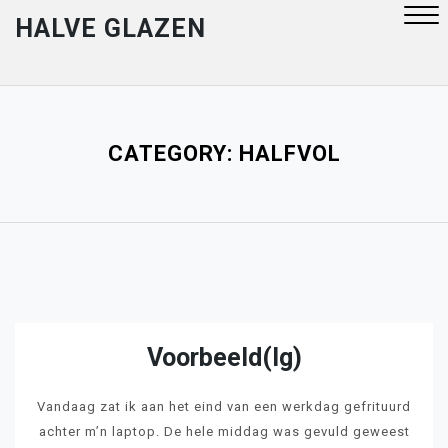
Skip
HALVE GLAZEN
to
content
Close
Menu
CATEGORY:
HALFVOL
Voorbeeld(ig)
Vandaag zat ik aan het eind van een werkdag gefrituurd
achter m’n laptop. De hele middag was gevuld geweest