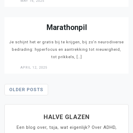
MAY 16, 2025
LEES
Marathonpil
Je schijnt het er gratis bij te krijgen, bij zo’n neurodiverse
bedrading: hyperfocus en aantrekking tot nieuwigheid,
tot prikkels, […]
APRIL 12, 2025
LEES
Posts
OLDER POSTS
Navigation
HALVE GLAZEN
Een blog over, tsja, wat eigenlijk? Over ADHD,