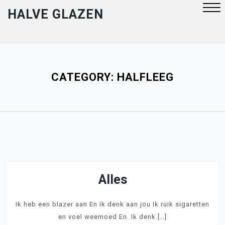
Skip
HALVE GLAZEN
to
content
Close
Menu
CATEGORY:
HALFLEEG
Alles
Ik heb een blazer aan En ik denk aan jou Ik ruik sigaretten
en voel weemoed En. Ik denk […]