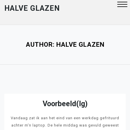
Skip
HALVE GLAZEN
to
content
Close
Menu
AUTHOR:
HALVE GLAZEN
Voorbeeld(ig)
Vandaag zat ik aan het eind van een werkdag gefrituurd
achter m’n laptop. De hele middag was gevuld geweest