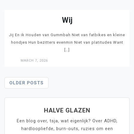
Wij
Jij En ik Houden van Gummbah Niet van fatbikes en kleine
hondjes Hun bezitters evenmin Niet van platitudes Want
[…]
MARCH 7, 2026
LEES
Posts
OLDER POSTS
Navigation
HALVE GLAZEN
Een blog over, tsja, wat eigenlijk? Over ADHD,
hardloopliefde, burn-outs, ruzies om een