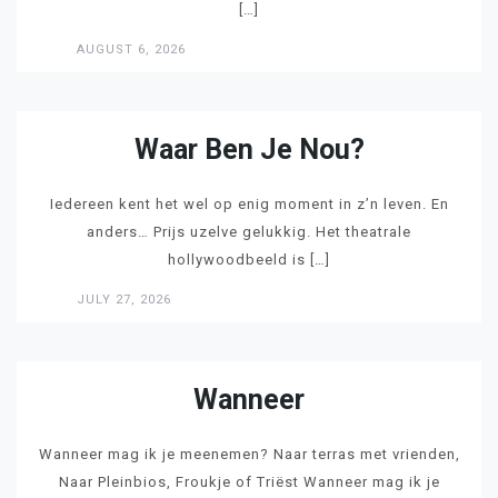
[…]
AUGUST 6, 2026
LEES
Waar Ben Je Nou?
Iedereen kent het wel op enig moment in z’n leven. En
anders… Prijs uzelve gelukkig. Het theatrale
hollywoodbeeld is […]
JULY 27, 2026
LEES
Wanneer
Wanneer mag ik je meenemen? Naar terras met vrienden,
Naar Pleinbios, Froukje of Triëst Wanneer mag ik je