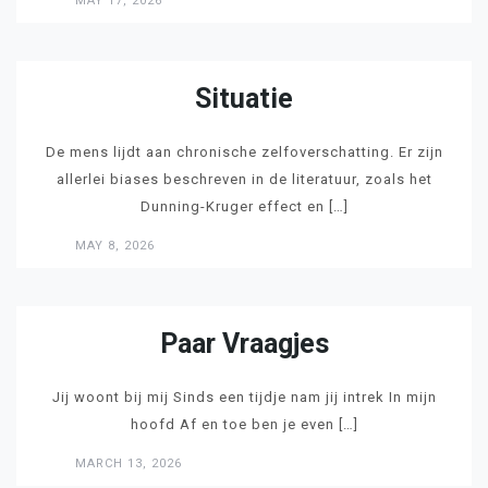
MAY 17, 2026
LEES
Situatie
De mens lijdt aan chronische zelfoverschatting. Er zijn
allerlei biases beschreven in de literatuur, zoals het
Dunning-Kruger effect en […]
MAY 8, 2026
LEES
Paar Vraagjes
Jij woont bij mij Sinds een tijdje nam jij intrek In mijn
hoofd Af en toe ben je even […]
MARCH 13, 2026
LEES