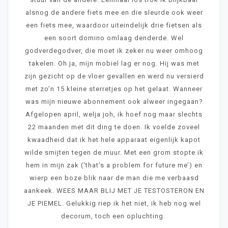
alsnog de andere fiets mee en die sleurde ook weer
een fiets mee, waardoor uiteindelijk drie fietsen als
een soort domino omlaag denderde. Wel
godverdegodver, die moet ik zeker nu weer omhoog
takelen. Oh ja, mijn mobiel lag er nog. Hij was met
zijn gezicht op de vloer gevallen en werd nu versierd
met zo’n 15 kleine sterretjes op het gelaat. Wanneer
was mijn nieuwe abonnement ook alweer ingegaan?
Afgelopen april, welja joh, ik hoef nog maar slechts
22 maanden met dit ding te doen. Ik voelde zoveel
kwaadheid dat ik het hele apparaat eigenlijk kapot
wilde smijten tegen de muur. Met een grom stopte ik
hem in mijn zak (‘that’s a problem for future me’) en
wierp een boze blik naar de man die me verbaasd
aankeek. WEES MAAR BLIJ MET JE TESTOSTERON EN
JE PIEMEL. Gelukkig riep ik het niet, ik heb nog wel
decorum, toch een opluchting.