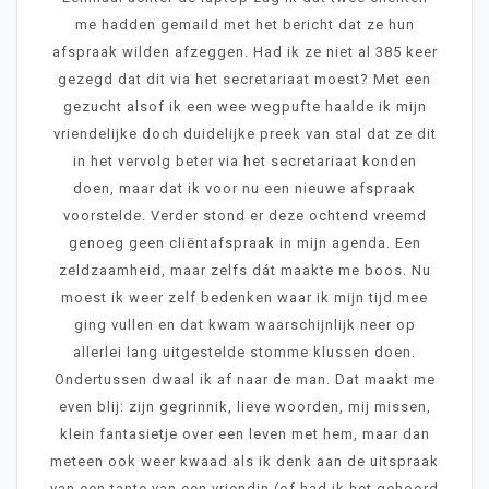
me hadden gemaild met het bericht dat ze hun
afspraak wilden afzeggen. Had ik ze niet al 385 keer
gezegd dat dit via het secretariaat moest? Met een
gezucht alsof ik een wee wegpufte haalde ik mijn
vriendelijke doch duidelijke preek van stal dat ze dit
in het vervolg beter via het secretariaat konden
doen, maar dat ik voor nu een nieuwe afspraak
voorstelde. Verder stond er deze ochtend vreemd
genoeg geen cliëntafspraak in mijn agenda. Een
zeldzaamheid, maar zelfs dát maakte me boos. Nu
moest ik weer zelf bedenken waar ik mijn tijd mee
ging vullen en dat kwam waarschijnlijk neer op
allerlei lang uitgestelde stomme klussen doen.
Ondertussen dwaal ik af naar de man. Dat maakt me
even blij: zijn gegrinnik, lieve woorden, mij missen,
klein fantasietje over een leven met hem, maar dan
meteen ook weer kwaad als ik denk aan de uitspraak
van een tante van een vriendin (of had ik het gehoord