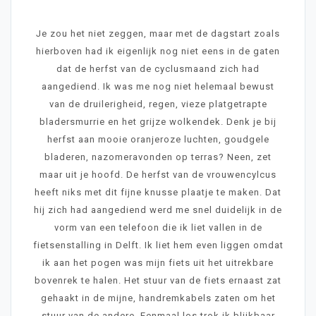
Je zou het niet zeggen, maar met de dagstart zoals
hierboven had ik eigenlijk nog niet eens in de gaten
dat de herfst van de cyclusmaand zich had
aangediend. Ik was me nog niet helemaal bewust
van de druilerigheid, regen, vieze platgetrapte
bladersmurrie en het grijze wolkendek. Denk je bij
herfst aan mooie oranjeroze luchten, goudgele
bladeren, nazomeravonden op terras? Neen, zet
maar uit je hoofd. De herfst van de vrouwencylcus
heeft niks met dit fijne knusse plaatje te maken. Dat
hij zich had aangediend werd me snel duidelijk in de
vorm van een telefoon die ik liet vallen in de
fietsenstalling in Delft. Ik liet hem even liggen omdat
ik aan het pogen was mijn fiets uit het uitrekbare
bovenrek te halen. Het stuur van de fiets ernaast zat
gehaakt in de mijne, handremkabels zaten om het
stuur van de andere. Eenmaal los trok ik blijkbaar