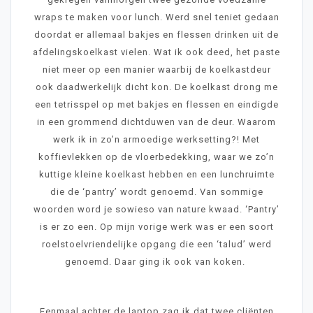
wraps te maken voor lunch. Werd snel teniet gedaan
doordat er allemaal bakjes en flessen drinken uit de
afdelingskoelkast vielen. Wat ik ook deed, het paste
niet meer op een manier waarbij de koelkastdeur
ook daadwerkelijk dicht kon. De koelkast drong me
een tetrisspel op met bakjes en flessen en eindigde
in een grommend dichtduwen van de deur. Waarom
werk ik in zo’n armoedige werksetting?! Met
koffievlekken op de vloerbedekking, waar we zo’n
kuttige kleine koelkast hebben en een lunchruimte
die de ‘pantry’ wordt genoemd. Van sommige
woorden word je sowieso van nature kwaad. ‘Pantry’
is er zo een. Op mijn vorige werk was er een soort
roelstoelvriendelijke opgang die een ‘talud’ werd
genoemd. Daar ging ik ook van koken.
Eenmaal achter de laptop zag ik dat twee cliënten