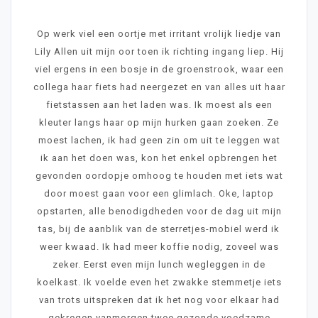
Op werk viel een oortje met irritant vrolijk liedje van
Lily Allen uit mijn oor toen ik richting ingang liep. Hij
viel ergens in een bosje in de groenstrook, waar een
collega haar fiets had neergezet en van alles uit haar
fietstassen aan het laden was. Ik moest als een
kleuter langs haar op mijn hurken gaan zoeken. Ze
moest lachen, ik had geen zin om uit te leggen wat
ik aan het doen was, kon het enkel opbrengen het
gevonden oordopje omhoog te houden met iets wat
door moest gaan voor een glimlach. Oke, laptop
opstarten, alle benodigdheden voor de dag uit mijn
tas, bij de aanblik van de sterretjes-mobiel werd ik
weer kwaad. Ik had meer koffie nodig, zoveel was
zeker. Eerst even mijn lunch wegleggen in de
koelkast. Ik voelde even het zwakke stemmetje iets
van trots uitspreken dat ik het nog voor elkaar had
gekregen vanmorgen twee gezonde voedzame