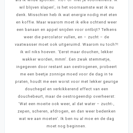
wil blijven slapen’, is het voornaamste wat ik nu
denk. Misschien heb ik wat energie nodig met eten
en koffie. Maar waarom moet ik elke ochtend weer
een banaan en appel snijden voor ontbijt? Telkens
weer die percolator vullen, en – zucht – de
vaatwasser moet ook uitgeruimd. Waarom nu toch?!
ik wil niks hoeven. ‘Eerst maar douchen, lekker
wakker worden, mmm’. Een zwak stemmetje,
ingegeven door restant aan oestrogenen, probeert
me een beetje zonnige moed voor de dag in te
praten, houdt me een worst voor met lekker geurige
douchegel en verkikkerend effect van een
douchebeurt, maar de oestrogeendip overheerst:
‘Wat een moeite ook weer, al dat water – zucht-,
zepen, scheren, afdrogen, en dan weer bedenken
wat we aan moeten’. Ik ben nu al moe en de dag
moet nog beginnen.