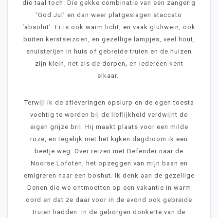
die taal toch. Die gekke combinatie van een zangerig
‘God Jul’ en dan weer platgeslagen staccato
‘absolut’. Er is ook warm licht, en vaak glühwein, ook
buiten kerstseizoen, en gezellige lampjes, veel hout,
snuisterijen in huis of gebreide truien en de huizen
zijn klein, net als de dorpen, en iedereen kent
elkaar.
Terwijl ik de afleveringen opslurp en de ogen toesta
vochtig te worden bij de lieflijkheid verdwijnt de
eigen grijze bril. Hij maakt plaats voor een milde
roze, en tegelijk met het kijken dagdroom ik een
beetje weg. Over reizen met Defender naar de
Noorse Lofoten, het opzeggen van mijn baan en
emigreren naar een boshut. Ik denk aan de gezellige
Denen die we ontmoetten op een vakantie in warm
oord en dat ze daar voor in de avond ook gebreide
truien hadden. In de geborgen donkerte van de