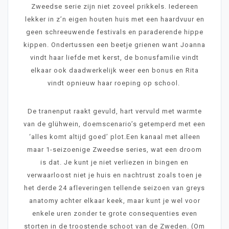
Zweedse serie zijn niet zoveel prikkels. Iedereen
lekker in z’n eigen houten huis met een haardvuur en
geen schreeuwende festivals en paraderende hippe
kippen. Ondertussen een beetje grienen want Joanna
vindt haar liefde met kerst, de bonusfamilie vindt
elkaar ook daadwerkelijk weer een bonus en Rita
vindt opnieuw haar roeping op school.
De tranenput raakt gevuld, hart vervuld met warmte
van de glühwein, doemscenario’s getemperd met een
‘alles komt altijd goed’ plot.Een kanaal met alleen
maar 1-seizoenige Zweedse series, wat een droom
is dat. Je kunt je niet verliezen in bingen en
verwaarloost niet je huis en nachtrust zoals toen je
het derde 24 afleveringen tellende seizoen van greys
anatomy achter elkaar keek, maar kunt je wel voor
enkele uren zonder te grote consequenties even
storten in de troostende schoot van de Zweden. (Om