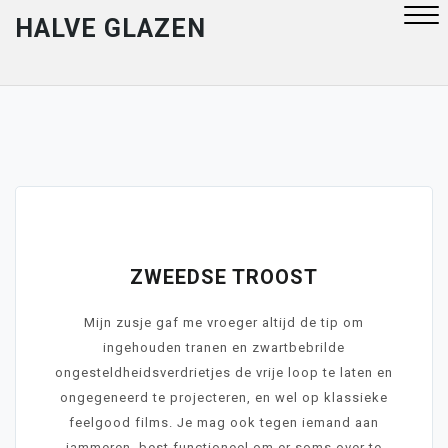
Skip
HALVE GLAZEN
to
content
Close
Menu
December 30, 2020
ZWEEDSE TROOST
Mijn zusje gaf me vroeger altijd de tip om
ingehouden tranen en zwartbebrilde
ongesteldheidsverdrietjes de vrije loop te laten en
ongegeneerd te projecteren, en wel op klassieke
feelgood films. Je mag ook tegen iemand aan
jammeren, best functioneel om er soms over te