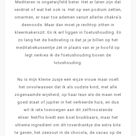
Mediteren is ongetwijfeld beter. Het er laten zijn dat
verdriet of wat het ook is. Het op een podium zetten,
omarmen, er naar toe ademen vanuit allerlei chakra’s
desnoods. Maar dan moet je rechtop zitten in
kleermakerszit. En ik wil liggen in foetushouding. En
zo lang het de bedoeling is dat je je billen op het
meditatiekussentje zet in plaats van er je hoofd op
legt verkies ik de foetushouding boven de
lotushouding.
Nu is mijn kleine zusje een wijze vrouw maar voelt
het onvolwassen dat ik als oudste kind, met alle
zogenaamde wijsheid, op haar leun als de maan niet
goed staat of jupiter in het verkeerde huis, en dus
wil ik iets toevoegen aan dit zelftroostende
elixer. Netflix biedt een boel bruikbaars, maar het
ultieme ingrediënt om dit toverdrankje die extra bite
te geven, het zeezout in de chocola, de cacao op de