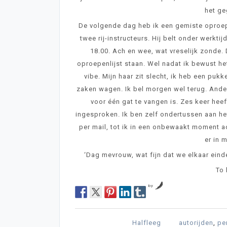
het ge
De volgende dag heb ik een gemiste oproep
twee rij-instructeurs. Hij belt onder werktij
18.00. Ach en wee, wat vreselijk zonde.
oproepenlijst staan. Wel nadat ik bewust he
vibe. Mijn haar zit slecht, ik heb een pukke
zaken wagen. Ik bel morgen wel terug. Ander
voor één gat te vangen is. Zes keer hee
ingesproken. Ik ben zelf ondertussen aan he
per mail, tot ik in een onbewaakt moment a
er in 
‘Dag mevrouw, wat fijn dat we elkaar einde
To 
by
Halfleeg
autorijden
,
pe