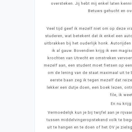
oversteken. Jij hebt mij enkel laten ke
Betuws gehucht en ove
Veel tijd geef ik mezelf niet om op deze v
studeren, wat betekent dat ik enkel een aut
uitbrakken bij het ouderlijk honk. Autorijden 
ik al gauw. Bovendien krijg ik een magis
krochten van Utrecht en omstreken vervoert
mezelf aan, een student moet fietsen op een
om de lening van de staat maximaal uit te 
eerste baan zeg ik tegen mezelf dat reize
lekker een dutje doen, een boek lezen, ont
file, ik wee
En nu krij
Vermoedelijk kun je bij twijfel aan je rijv
tussen middelvingeropstekend volk te bege
uit te hangen en te doen of het OV je ziel