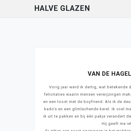
Skip
HALVE GLAZEN
to
content
Ju
VAN DE HAGEL 
Vorig jaar werd ik dertig, wat betekende d
felicitaties waarin mensen verwijzingen mak
en een toost met de boyfriend. Als ik de deu
kado’s en een glimlachende kerel. Ik voel m
ik uit te pakken en bij één pakje verandert 
Hij geeft me i
Er zitten een soort openingen in het midden.