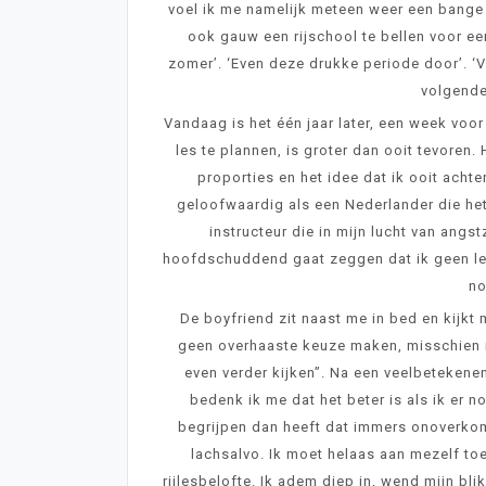
voel ik me namelijk meteen weer een bange 
ook gauw een rijschool te bellen voor een
zomer’. ‘Even deze drukke periode door’. ‘Vo
volgende
Vandaag is het één jaar later, een week voo
les te plannen, is groter dan ooit tevoren
proporties en het idee dat ik ooit achter
geloofwaardig als een Nederlander die het
instructeur die in mijn lucht van ang
hoofdschuddend gaat zeggen dat ik geen les
no
De boyfriend zit naast me in bed en kijkt
geen overhaaste keuze maken, misschien i
even verder kijken”. Na een veelbetekenen
bedenk ik me dat het beter is als ik er 
begrijpen dan heeft dat immers onoverkome
lachsalvo. Ik moet helaas aan mezelf toe
rijlesbelofte. Ik adem diep in, wend mijn bl