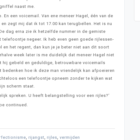
gniffel naast me.
. En een voicemail. Van ene meneer Hagel, één van de
d en zegt mij dat ik tot 17.00 kan terugbellen. Het is nu
 De dag erna zie ik hetzelfde nummer in de gemiste
t telefoontje negeer. Ik heb even geen goede rijlessen-
l en het regent, dan kun je je beter niet aan dit soort
halve week later is me duidelijk dat meneer Hagel niet
ft hij gebeld en geduldige, betrouwbare voicemails
t bedenken hoe ik deze man vriendelijk kan afpoeieren
chteloos een telefoontje opneem zonder te kijken wat
mijn scherm staat.
lijk spreken. U heeft belangstelling voor een rijles?’
be continued.
rfectionisme
,
rijangst
,
rijles
,
vermijden