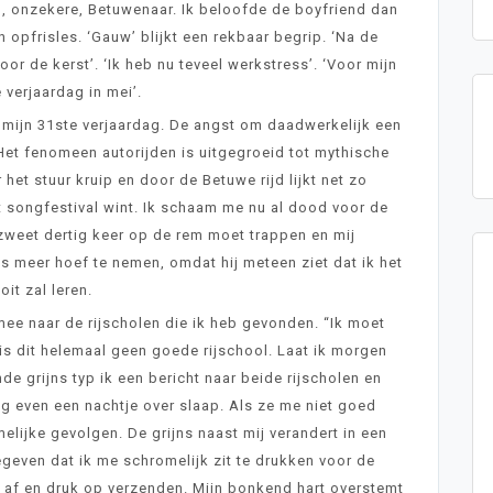
, onzekere, Betuwenaar. Ik beloofde de boyfriend dan
 opfrisles. ‘Gauw’ blijkt een rekbaar begrip. ‘Na de
or de kerst’. ‘Ik heb nu teveel werkstress’. ‘Voor mijn
 verjaardag in mei’.
r mijn 31ste verjaardag. De angst om daadwerkelijk een
. Het fenomeen autorijden is uitgegroeid tot mythische
 het stuur kruip en door de Betuwe rijd lijkt net zo
 songfestival wint. Ik schaam me nu al dood voor de
stzweet dertig keer op de rem moet trappen en mij
 meer hoef te nemen, omdat hij meteen ziet dat ik het
oit zal leren.
 mee naar de rijscholen die ik heb gevonden. “Ik moet
s dit helemaal geen goede rijschool. Laat ik morgen
de grijns typ ik een bericht naar beide rijscholen en
nog even een nachtje over slaap. Als ze me niet goed
lijke gevolgen. De grijns naast mij verandert in een
geven dat ik me schromelijk zit te drukken voor de
ik af en druk op verzenden. Mijn bonkend hart overstemt