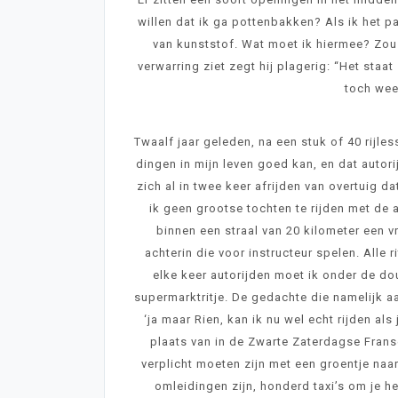
willen dat ik ga pottenbakken? Als ik het p
van kunststof. Wat moet ik hiermee? Zou h
verwarring ziet zegt hij plagerig: “Het staat
toch we
Twaalf jaar geleden, na een stuk of 40 rijle
dingen in mijn leven goed kan, en dat autori
zich al in twee keer afrijden van overtuig d
ik geen grootse tochten te rijden met de 
binnen een straal van 20 kilometer een v
achterin die voor instructeur spelen. Alle
elke keer autorijden moet ik onder de do
supermarktritje. De gedachte die namelijk aa
‘ja maar Rien, kan ik nu wel echt rijden al
plaats van in de Zwarte Zaterdagse Franse
verplicht moeten zijn met een groentje naar
omleidingen zijn, honderd taxi’s om je 