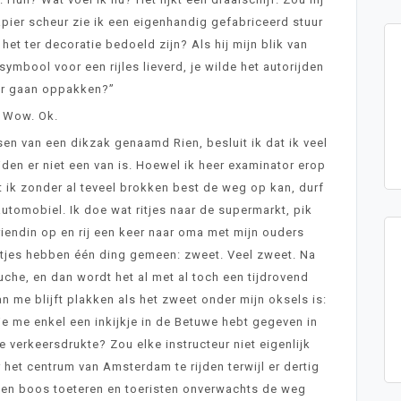
apier scheur zie ik een eigenhandig gefabriceerd stuur
et ter decoratie bedoeld zijn? Als hij mijn blik van
 symbool voor een rijles lieverd, je wilde het autorijden
er gaan oppakken?”
Wow. Ok.
ssen van een dikzak genaamd Rien, besluit ik dat ik veel
jden er niet een van is. Hoewel ik heer examinator erop
at ik zonder al teveel brokken best de weg op kan, durf
automobiel. Ik doe wat ritjes naar de supermarkt, pik
riendin op en rij een keer naar oma met mijn ouders
 ritjes hebben één ding gemeen: zweet. Veel zweet. Na
uche, en dan wordt het al met al toch een tijdrovend
n me blijft plakken als het zweet onder mijn oksels is:
s je me enkel een inkijkje in de Betuwe hebt gegeven in
 verkeersdrukte? Zou elke instructeur niet eigenlijk
 het centrum van Amsterdam te rijden terwijl er dertig
heen boos toeteren en toeristen onverwachts de weg