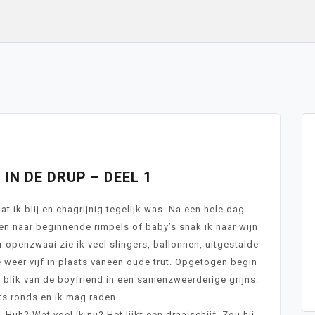
ne 4, 2015
IN DE DRUP – DEEL 1
at ik blij en chagrijnig tegelijk was. Na een hele dag
en naar beginnende rimpels of baby’s snak ik naar wijn
r openzwaai zie ik veel slingers, ballonnen, uitgestalde
e weer vijf in plaats vaneen oude trut. Opgetogen begin
de blik van de boyfriend in een samenzweerderige grijns.
ets ronds en ik mag raden.
 Huh? Wat voel ik nu? Het lijkt een draaischijf. Zou hij