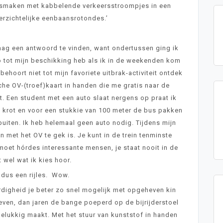
nnismaken met kabbelende verkeersstroompjes in een
rzichtelijke eenbaansrotondes.’
raag een antwoord te vinden, want ondertussen ging ik
o tot mijn beschikking heb als ik in de weekenden kom
behoort niet tot mijn favoriete uitbrak-activiteit ontdek
che OV-(troef)kaart in handen die me gratis naar de
. Een student met een auto slaat nergens op praat ik
 krot en voor een stukkie van 100 meter de bus pakken
buiten. Ik heb helemaal geen auto nodig. Tijdens mijn
n met het OV te gek is. Je kunt in de trein tenminste
moet hórdes interessante mensen, je staat nooit in de
t wel wat ik kies hoor.
g dus een rijles. Wow.
aardigheid je beter zo snel mogelijk met opgeheven kin
ven, dan jaren de bange poeperd op de bijrijderstoel
sgelukkig maakt. Met het stuur van kunststof in handen