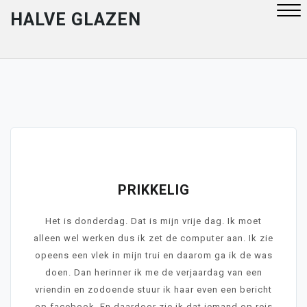
Skip
HALVE GLAZEN
to
content
Close
Menu
October 26, 2013
PRIKKELIG
Het is donderdag. Dat is mijn vrije dag. Ik moet
alleen wel werken dus ik zet de computer aan. Ik zie
opeens een vlek in mijn trui en daarom ga ik de was
doen. Dan herinner ik me de verjaardag van een
vriendin en zodoende stuur ik haar even een bericht
op facebook. En daardoor zie ik dat iemand op reis