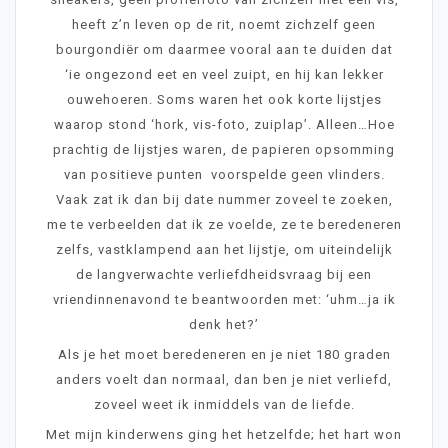
heeft z’n leven op de rit, noemt zichzelf geen
bourgondiër om daarmee vooral aan te duiden dat
‘ie ongezond eet en veel zuipt, en hij kan lekker
ouwehoeren. Soms waren het ook korte lijstjes
waarop stond ‘hork, vis-foto, zuiplap’. Alleen…Hoe
prachtig de lijstjes waren, de papieren opsomming
van positieve punten voorspelde geen vlinders.
Vaak zat ik dan bij date nummer zoveel te zoeken,
me te verbeelden dat ik ze voelde, ze te beredeneren
zelfs, vastklampend aan het lijstje, om uiteindelijk
de langverwachte verliefdheidsvraag bij een
vriendinnenavond te beantwoorden met: ‘uhm…ja ik
denk het?’
Als je het moet beredeneren en je niet 180 graden
anders voelt dan normaal, dan ben je niet verliefd,
zoveel weet ik inmiddels van de liefde.
Met mijn kinderwens ging het hetzelfde; het hart won