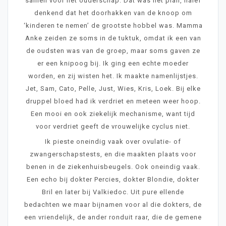
samen voor het ouderschap. Dat was het plan, naïef
denkend dat het doorhakken van de knoop om
‘kinderen te nemen’ de grootste hobbel was. Mamma
Anke zeiden ze soms in de tuktuk, omdat ik een van
de oudsten was van de groep, maar soms gaven ze
er een knipoog bij. Ik ging een echte moeder
worden, en zij wisten het. Ik maakte namenlijstjes.
Jet, Sam, Cato, Pelle, Just, Wies, Kris, Loek. Bij elke
druppel bloed had ik verdriet en meteen weer hoop.
Een mooi en ook ziekelijk mechanisme, want tijd
voor verdriet geeft de vrouwelijke cyclus niet.
Ik pieste oneindig vaak over ovulatie- of
zwangerschapstests, en die maakten plaats voor
benen in de ziekenhuisbeugels. Ook oneindig vaak.
Een echo bij dokter Percies, dokter Blondie, dokter
Bril en later bij Valkiedoc. Uit pure ellende
bedachten we maar bijnamen voor al die dokters, de
een vriendelijk, de ander ronduit raar, die de gemene