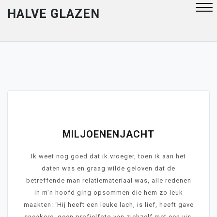
Skip
HALVE GLAZEN
to
content
Close
Menu
March 22, 2023
MILJOENENJACHT
Ik weet nog goed dat ik vroeger, toen ik aan het
daten was en graag wilde geloven dat de
betreffende man relatiemateriaal was, alle redenen
in m’n hoofd ging opsommen die hem zo leuk
maakten: ‘Hij heeft een leuke lach, is lief, heeft gave
sneakers, geen profielfoto van zichzelf met een vis,