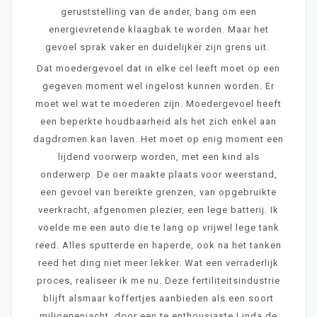
geruststelling van de ander, bang om een
energievretende klaagbak te worden. Maar het
gevoel sprak vaker en duidelijker zijn grens uit.
Dat moedergevoel dat in elke cel leeft moet op een
gegeven moment wel ingelost kunnen worden. Er
moet wel wat te moederen zijn. Moedergevoel heeft
een beperkte houdbaarheid als het zich enkel aan
dagdromen kan laven. Het moet op enig moment een
lijdend voorwerp worden, met een kind als
onderwerp. De oer maakte plaats voor weerstand,
een gevoel van bereikte grenzen, van opgebruikte
veerkracht, afgenomen plezier, een lege batterij. Ik
voelde me een auto die te lang op vrijwel lege tank
reed. Alles sputterde en haperde, ook na het tanken
reed het ding niet meer lekker. Wat een verraderlijk
proces, realiseer ik me nu. Deze fertiliteitsindustrie
blijft alsmaar koffertjes aanbieden als een soort
miljoenenjacht, door een te enthousiaste Linda de