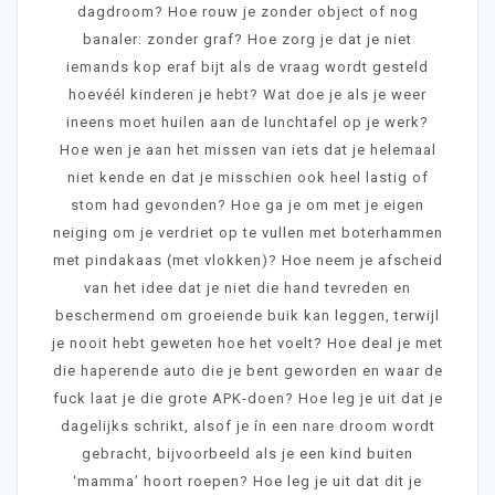
dagdroom? Hoe rouw je zonder object of nog
banaler: zonder graf? Hoe zorg je dat je niet
iemands kop eraf bijt als de vraag wordt gesteld
hoevéél kinderen je hebt? Wat doe je als je weer
ineens moet huilen aan de lunchtafel op je werk?
Hoe wen je aan het missen van iets dat je helemaal
niet kende en dat je misschien ook heel lastig of
stom had gevonden? Hoe ga je om met je eigen
neiging om je verdriet op te vullen met boterhammen
met pindakaas (met vlokken)? Hoe neem je afscheid
van het idee dat je niet die hand tevreden en
beschermend om groeiende buik kan leggen, terwijl
je nooit hebt geweten hoe het voelt? Hoe deal je met
die haperende auto die je bent geworden en waar de
fuck laat je die grote APK-doen? Hoe leg je uit dat je
dagelijks schrikt, alsof je ín een nare droom wordt
gebracht, bijvoorbeeld als je een kind buiten
‘mamma’ hoort roepen? Hoe leg je uit dat dit je