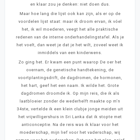
en klaar zou je denken: niet doen dus.
Maar hoe lang die lijst ook kan zijn, als er op de
voordelen lijst staat: maar ik droom ervan, ik vóel
het, ik wil moederen, veegt het alle praktische
redenen van de interne onderhandelingstafel. Als je
het voelt, dan weet je dat je het wilt, zoveel weet ik
inmiddels van een kinderwens.
Zo ging het. Er kwam een punt waarop De oer het
overnam, de genetische handtekening, de
voortplantingsdrift, de dagdromen, de hormonen,
het hart, geef het een naam. Ik wilde het. Grote
dagdromen droomde ik. Op mijn reis, die ik als
laatbloeier zonder de wederhelft maakte op m’n
34ste, vertelde ik een klein clubje jonge meiden uit
het vrijwilligershuis in Sri Lanka dat ik stopte met
anticonceptie. Na de reis was ik klaar voor het
moederschap, mijn lief voor het vaderschap, wij