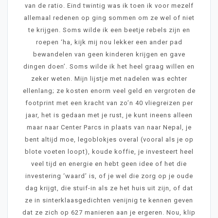
van de ratio. Eind twintig was ik toen ik voor mezelf
allemaal redenen op ging sommen om ze wel of niet
te krijgen. Soms wilde ik een beetje rebels zijn en
roepen ‘ha, kijk mij nou lekker een ander pad
bewandelen van geen kinderen krijgen en gave
dingen doen’. Soms wilde ik het heel graag willen en
zeker weten. Mijn lijstje met nadelen was echter
ellenlang; ze kosten enorm veel geld en vergroten de
footprint met een kracht van zo’n 40 vliegreizen per
jaar, het is gedaan met je rust, je kunt ineens alleen
maar naar Center Parcs in plaats van naar Nepal, je
bent altijd moe, legoblokjes overal (vooral als je op
blote voeten loopt), koude koffie, je investeert heel
veel tijd en energie en hebt geen idee of het die
investering ‘waard’ is, of je wel die zorg op je oude
dag krijgt, die stuif-in als ze het huis uit zijn, of dat
ze in sinterklaasgedichten venijnig te kennen geven
dat ze zich op 627 manieren aan je ergeren. Nou, klip