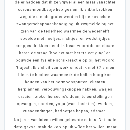
deler hadden dat ik ze vrijwel alleen maar vanachter
corona-mondkapje heb gezien. Ik slikte brokken
weg die steeds groter werden bij de zoveelste
zwangerschapsaankondiging. Ik zwijmelde bij het
zien van de tederheid waarmee de wederhelft
speelde met neefjes, nichtjes, en wedstrijdjes
armpjes drukken deed. Ik beantwoordde ontelbare
keren de vraag ‘hoe het met het traject ging’ en
bouwde een fysieke schrikreactie op bij het woord
‘traject’. Ik viel uit van werk omdat ik niet 37 armen
bleek te hebben waarmee ik de ballen hoog kon
houden van het hormoonspuiten, cliënten
herplannen, verbouwingsknopen hakken, wasjes
draaien, ziekenhuisecho’s doen, teleurstellingen
opvangen, sporten, yoga (want loslaten), werken,
vriendendingen, kadootjes kopen, ademen.
Na jaren van intens willen gebeurde er iets. Dat oude
date-gevoel stak de kop op: ik wílde het willen, maar