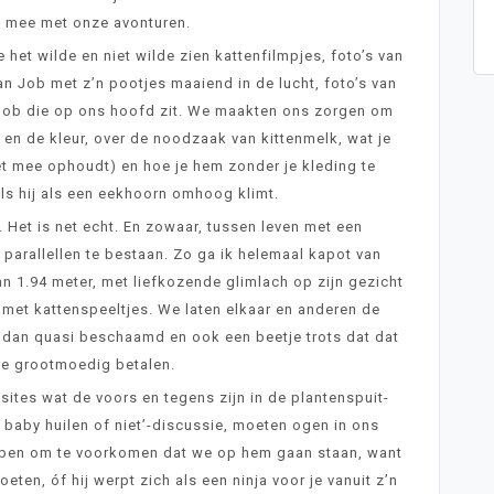
ij mee met onze avonturen.
 het wilde en niet wilde zien kattenfilmpjes, foto’s van
an Job met z’n pootjes maaiend in de lucht, foto’s van
n Job die op ons hoofd zit. We maakten ons zorgen om
en de kleur, over de noodzaak van kittenmelk, wat je
iet mee ophoudt) en hoe je hem zonder je kleding te
als hij als een eekhoorn omhoog klimt.
n. Het is net echt. En zowaar, tussen leven met een
 parallellen te bestaan. Zo ga ik helemaal kapot van
an 1.94 meter, met liefkozende glimlach op zijn gezicht
n met kattenspeeltjes. We laten elkaar en anderen de
dan quasi beschaamd en ook een beetje trots dat dat
 we grootmoedig betalen.
tes wat de voors en tegens zijn in de plantenspuit-
je baby huilen of niet’-discussie, moeten ogen in ons
open om te voorkomen dat we op hem gaan staan, want
eten, óf hij werpt zich als een ninja voor je vanuit z’n