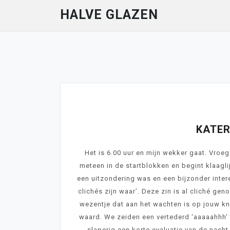
Skip
HALVE GLAZEN
to
content
Nove
KATER
Het is 6.00 uur en mijn wekker gaat. Vroeg
meteen in de startblokken en begint klaagli
een uitzondering was en een bijzonder inter
clichés zijn waar’. Deze zin is al cliché geno
wezentje dat aan het wachten is op jouw knu
waard. We zeiden een vertederd ‘aaaaahhh’
slaperig een korte evaluatie van de nacht