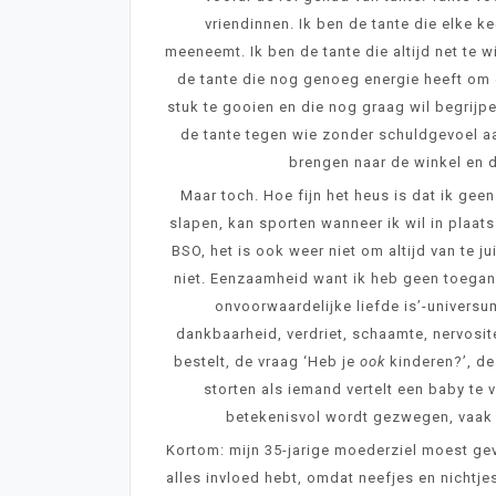
vriendinnen. Ik ben de tante die elke 
meeneemt. Ik ben de tante die altijd net te 
de tante die nog genoeg energie heeft om 
stuk te gooien en die nog graag wil begrijpe
de tante tegen wie zonder schuldgevoel a
brengen naar de winkel en 
Maar toch. Hoe fijn het heus is dat ik ge
slapen, kan sporten wanneer ik wil in plaat
BSO, het is ook weer niet om altijd van te j
niet. Eenzaamheid want ik heb geen toegang 
onvoorwaardelijke liefde is’-universum.
dankbaarheid, verdriet, schaamte, nervosit
bestelt, de vraag ‘Heb je
ook
kinderen?’, de 
storten als iemand vertelt een baby te 
betekenisvol wordt gezwegen, vaak v
Kortom: mijn 35-jarige moederziel moest ge
alles invloed hebt, omdat neefjes en nichtjes