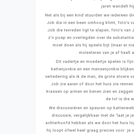
jaren wandelt h
Net als bij een kind stuurden we iedereen die
Job die in een been omhoog klimt, foto’s v
Job die tevreden ligt te slapen, foto’s va
z’n poep en overlegden over de substantie 
moet doen als hij speels bijt (maar er n
molesteren van je af haalt 
Dit vadertje en moedertje spelen is fij
kattenjonkie en een mensenjonkie blijken
vertedering als ik de man, de grote stoere v
Job zie aaien of door het huis zie renne
krassen op armen en benen zien en zeggen 
de tol is die
We discussiëren en speuren op kattenwebsi
discussie, vergelijkbaar met de ‘laat je 
achterhoofd hebben als we door het huis l
hij loopt ófwel heel graag precies voor je vo