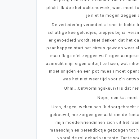
plicht. Ik doe het ochtendwerk, want moet t
je niet te mogen zeggen o
De vertedering verandert al snel in lichte i
schattige keelgeluidjes, piepjes bijna, ver
er gevoederd wordt. Niet denken dat het dan
paar happen start het circus gewoon weer als
maar ik ga niet zeggen wat’-ogen aangeke
aanrecht mijn eigen ontbijt te fixen, wat in
moet snijden en een pot muesli moet opendr
was het niet weer tijd voor z’n ontw
Uhm….Ontwormingskuur?! Is dat nie
Nope, een kat moet
Uren, dagen, weken heb ik doorgebracht me
gebouwd, me zorgen gemaakt om de fontan
mijn moedervriendinnen zich uit het raa
maneschijn en berendbotje gezongen tot he
vooral de rol gehad van tante. Tante vo