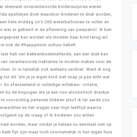
keer steevast onverantwoorde kindersurprise eieren
wilde spelletjes doet waardoor kinderen te druk worden,
een hele middag zo’n 200 waterballonnen te vullen en
n wat er gebeurt in de aflevering van pawpatrol. Ik ben
angepraat kan worden als moeder haar kind terug wil
die ook de #happymom-cultuur hekelt.
en last heb van bekkenbodemellende, aan een stuk kan
s van verantwoorde traktaties te moeten maken voor de
uichen. Er is namelijk ook weleens verdriet. Want ik nog
tot dit ‘als je je eigen kind ziet snap je pas écht wat
 En afwisselend in volledige willekeur: irritatie,
eit bij de knipogen als je een non-alcoholisch drankje
te voorzichtig peilende blikken alsof ik ter aarde zou
verwachten en het vragen naar mijn leeftijd waarna
olgend op de vraag of ik kinderen zou willen.
voed worden, maar omdat je helaas nu eenmaal niet op
 heel fijn zijn maar toch voornamelijk in hun eigen huis