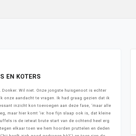
mber 25, 2019
S EN KOTERS
. Donker. Wil niet. Onze jongste huisgenoot is echter
jk onze aandacht te vragen. Ik had graag gezien dat ik
essant inzicht kon toevoegen aan deze fase, ‘maar alle
eg, maar hier komt ‘ie: hoe fijn slaap ook is, dat kleine
ffels is de ietwat brute start van de ochtend heel erg
 tegen elkaar toen we hem hoorden pruttelen en deden
 (‘hij heeft zich goed gedragen hè?’) en toen riep de