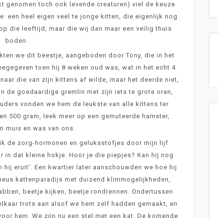
kt genomen toch ook levende creaturen) viel de keuze
een heel eigen veel te jonge kitten, die eigenlijk nog
 die leeftijd, maar die wij dan maar een veilig thuis
boden.
ten we dit beestje, aangeboden door Tony, die in het
gegeven toen hij 8 weken oud was, wat in het echt 4
 die van zijn kittens af wilde, maar het deerde niet,
 de goedaardige gremlin met zijn iets te grote oren,
uders vonden we hem de leukste van alle kittens ter
een 500 gram, leek meer op een gemuteerde hamster,
en muis en was van ons.
e ik de zorg-hormonen en geluksstofjes door mijn lijf
ar in dat kleine hokje. Hoor je die piepjes? Kan hij nog
 hij eruit’. Een kwartier later aanschouwden we hoe hij
n heus kattenparadijs met duizend klimmogelijkheden,
abben, beetje kijken, beetje rondrennen. Ondertussen
elkaar trots aan alsof we hem zelf hadden gemaakt, en
n voor hem. We zijn nu een stel met een kat. De komende