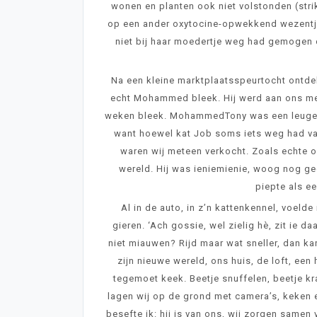
wonen en planten ook niet volstonden (stri
op een ander oxytocine-opwekkend wezentje: 
niet bij haar moedertje weg had gemogen op
Na een kleine marktplaatsspeurtocht ontdek
echt Mohammed bleek. Hij werd aan ons mee
weken bleek. MohammedTony was een leugenaar
want hoewel kat Job soms iets weg had van
waren wij meteen verkocht. Zoals echte o
wereld. Hij was ieniemienie, woog nog g
piepte als e
Al in de auto, in z’n kattenkennel, voeld
gieren. ‘Ach gossie, wel zielig hè, zit ie da
niet miauwen? Rijd maar wat sneller, dan kan
zijn nieuwe wereld, ons huis, de loft, ee
tegemoet keek. Beetje snuffelen, beetje kr
lagen wij op de grond met camera’s, keken 
besefte ik: hij is van ons, wij zorgen same