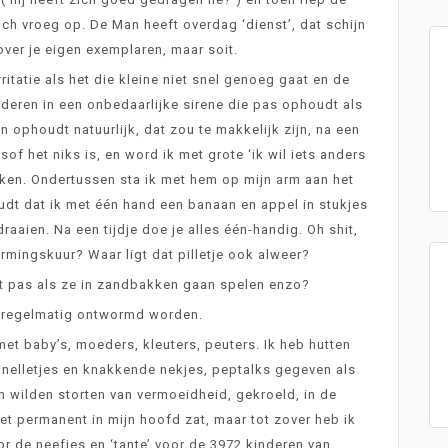
och vroeg op. De Man heeft overdag ‘dienst’, dat schijn
ver je eigen exemplaren, maar soit.
rritatie als het die kleine niet snel genoeg gaat en de
anderen in een onbedaarlijke sirene die pas ophoudt als
 ophoudt natuurlijk, dat zou te makkelijk zijn, na een
of het niks is, en word ik met grote ‘ik wil iets anders
ken. Ondertussen sta ik met hem op mijn arm aan het
houdt dat ik met één hand een banaan en appel in stukjes
aaien. Na een tijdje doe je alles één-handig. Oh shit,
ormingskuur? Waar ligt dat pilletje ook alweer?
t pas als ze in zandbakken gaan spelen enzo?
 regelmatig ontwormd worden.
t baby’s, moeders, kleuters, peuters. Ik heb hutten
elletjes en knakkende nekjes, peptalks gegeven als
m wilden storten van vermoeidheid, gekroeld, in de
t permanent in mijn hoofd zat, maar tot zover heb ik
or de neefjes en ‘tante’ voor de 3972 kinderen van