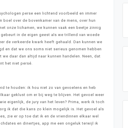
 psychologen perse een lichtend voorbeeld en immer
en boel over de bovenkamer van de mens, over hun
 met onze lichamen, we kunnen vaak een beetje zinnig
gebeurt in de eigen geest als we trillend van woede
eeer de verkeerde kwark heeft gehaald. Dan kunnen we
eugd en dat we ons soms niet serieus genomen hebben
at we daar dan altijd naar kunnen handelen. Neen, dat
nt het niet persé.
heid te houden: ik hou niet zo van gevoelens en heb
lkaar geklust om er bij weg te blijven. Het gevoel weer
ie eigenlijk, de jury van het leven? Prima, werk ik toch
zorg ik dat die kans zo klein mogelijk is. Het gevoel als
jes, zie er op toe dat ik en de vriendinnen elkaar wel
hdates en dinertjes, app me een ongeluk terwijl ik