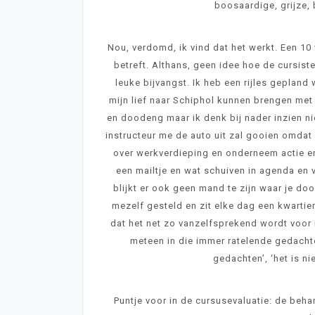
boosaardige, grijze,
Nou, verdomd, ik vind dat het werkt. Een 10 
betreft. Althans, geen idee hoe de cursist
leuke bijvangst. Ik heb een rijles geplan
mijn lief naar Schiphol kunnen brengen met 
en doodeng maar ik denk bij nader inzien ni
instructeur me de auto uit zal gooien omdat h
over werkverdieping en onderneem actie en 
een mailtje en wat schuiven in agenda en 
blijkt er ook geen mand te zijn waar je do
mezelf gesteld en zit elke dag een kwartier
dat het net zo vanzelfsprekend wordt voor m
meteen in die immer ratelende gedachte
gedachten’, ‘het is ni
Puntje voor in de cursusevaluatie: de beha