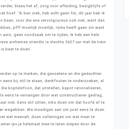
verder, blaas het af, zorg voor afleiding, bezigblijfs of
et hoef. ‘Ik ben ziek, heb echt geen fut, dit jaar heb ik
jn baan, voor die ene vervolgcursus ook niet, want dan
bben, pfff moeilijk moeilijk, rijles heeft geen zin want
n auto, geen noodzaak om te rijden, ik heb een hele
ieve arnhemse vriendin is slechts 3627 uur met de trein
 is best te doen’.
eerder op te merken, die gevoelens en die gedachten
r eens bij stil te staan, denkfouten te onderzoeken, al
ie koptelefoon, dat uitstellen, kapot rationaliseren,
ls eens te vervangen door wat constructiever gedrag,
aal niet. Eens stil zitten, niks doen om dat hoofd af te
weer wegebben. We moedigen aan om juist eens te doen
t het wel meevalt, doen oefeningen om wat meer te
amer ipv je helemaal mee te laten slepen door de