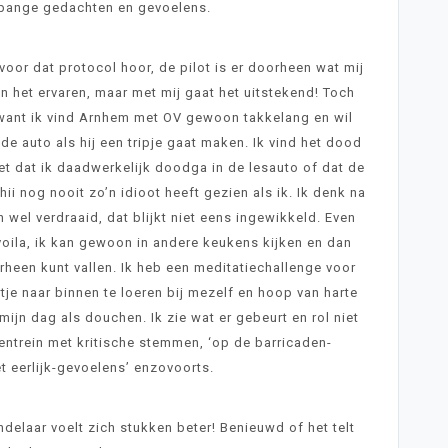
 bange gedachten en gevoelens.
voor dat protocol hoor, de pilot is er doorheen wat mij
en het ervaren, maar met mij gaat het uitstekend! Toch
d want ik vind Arnhem met OV gewoon takkelang en wil
de auto als hij een tripje gaat maken. Ik vind het dood
et dat ik daadwerkelijk doodga in de lesauto of dat de
ii nog nooit zo’n idioot heeft gezien als ik. Ik denk na
wel verdraaid, dat blijkt niet eens ingewikkeld. Even
voila, ik kan gewoon in andere keukens kijken en dan
orheen kunt vallen. Ik heb een meditatiechallenge voor
tje naar binnen te loeren bij mezelf en hoop van harte
ijn dag als douchen. Ik zie wat er gebeurt en rol niet
ntrein met kritische stemmen, ‘op de barricaden-
et eerlijk-gevoelens’ enzovoorts.
ndelaar voelt zich stukken beter! Benieuwd of het telt