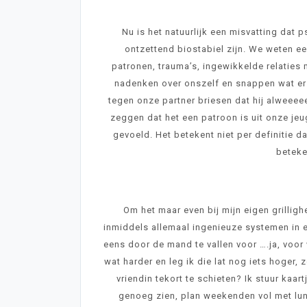
Nu is het natuurlijk een misvatting dat
ontzettend biostabiel zijn. We weten e
patronen, trauma’s, ingewikkelde relaties
nadenken over onszelf en snappen wat er 
tegen onze partner briesen dat hij alweee
zeggen dat het een patroon is uit onze j
gevoeld. Het betekent niet per definitie d
beteke
Om het maar even bij mijn eigen grillig
inmiddels allemaal ingenieuze systemen in e
eens door de mand te vallen voor ….ja, voor w
wat harder en leg ik die lat nog iets hoger, 
vriendin tekort te schieten? Ik stuur kaart
genoeg zien, plan weekenden vol met lunc