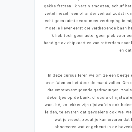
gekke fratsen. Ik verzin smoezen, schuif het 
vertel mezelf een of ander verhaal zodat ik ni
echt geen ruimte voor meer verdieping in mi
moet je liever eerst die verdiepende baan he
ik heb toch geen auto, geen plek voor ee
handige ov-chipkaart en van rotterdam naar l
en dat
In deze cursus leren we om ze een beetje 
over falen en het door de mand vallen. Om e
die emotievermijdende gedragingen, zoals d
dekentjes op de bank, chocola of rijstwafe
want hé, zo lekker zijn rijstwafels ook helem
leiden, te ervaren dat gevoelens ook wel 
wat je vreest, zodat je kan ervaren da
observeren wat er gebeurt in de bovenk