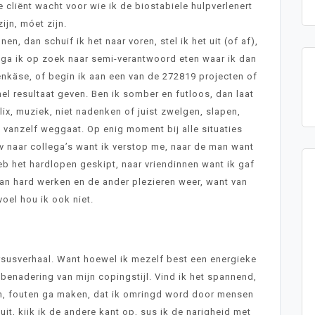
 cliënt wacht voor wie ik de biostabiele hulpverlenert
zijn, móet zijn.
en, dan schuif ik het naar voren, stel ik het uit (of af),
es, ga ik op zoek naar semi-verantwoord eten waar ik dan
tenkäse, of begin ik aan een van de 272819 projecten of
snel resultaat geven. Ben ik somber en futloos, dan laat
flix, muziek, niet nadenken of juist zwelgen, slapen,
 vanzelf weggaat. Op enig moment bij alle situaties
v naar collega’s want ik verstop me, naar de man want
heb het hardlopen geskipt, naar vriendinnen want ik gaf
van hard werken en de ander plezieren weer, want van
oel hou ik ook niet.
rsusverhaal. Want hoewel ik mezelf best een energieke
 benadering van mijn copingstijl. Vind ik het spannend,
len, fouten ga maken, dat ik omringd word door mensen
 uit, kijk ik de andere kant op, sus ik de narigheid met