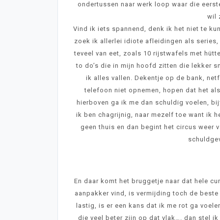
ondertussen naar werk loop waar die eerste
wil 
Vind ik iets spannend, denk ik het niet te kunn
zoek ik allerlei idiote afleidingen als seri
teveel van eet, zoals 10 rijstwafels met hüt
to do’s die in mijn hoofd zitten die lekker 
ik alles vallen. Dekentje op de bank, net
telefoon niet opnemen, hopen dat het als
hierboven ga ik me dan schuldig voelen, bij
ik ben chagrijnig, naar mezelf toe want ik 
geen thuis en dan begint het circus weer 
schuldgev
En daar komt het bruggetje naar dat hele cu
aanpakker vind, is vermijding toch de beste
lastig, is er een kans dat ik me rot ga voe
die veel beter zijn op dat vlak…. dan stel ik