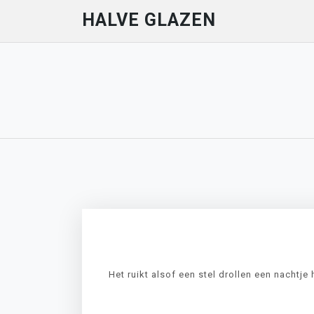
Skip
HALVE GLAZEN
to
content
Het ruikt alsof een stel drollen een nachtje