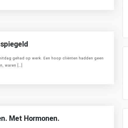
LEES
spiegeld
hitdag gehad op werk. Een hoop cliënten hadden geen
in, waren […]
LEES
en. Met Hormonen.